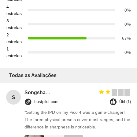
4
0%
estrelas
3
0%
estrelas
2
67%
estrelas
1
0%
estrelas
Todas as Avaliações
Songshang
S
trustpilot.com
Útil (1)
"Setting the IPD on my Pico 4 was a game-changer!
The three physical presets cover most ranges, and the
difference in sharpness is noticeable.