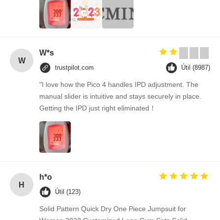
W*s
W
trustpilot.com
Útil (8987)
"I love how the Pico 4 handles IPD adjustment. The
manual slider is intuitive and stays securely in place.
Getting the IPD just right eliminated！
h*o
H
Útil (123)
Solid Pattern Quick Dry One Piece Jumpsuit for