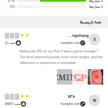
67%
0%
ازبینی‌ها
Songshang
trustpilot.com
مفید (1)
"Setting the IPD on my Pico 4 was a game-chang
The three physical presets cover most ranges, a
difference in sharpness is noticeable.
W*s
trustpilot.com
مفید (8987)