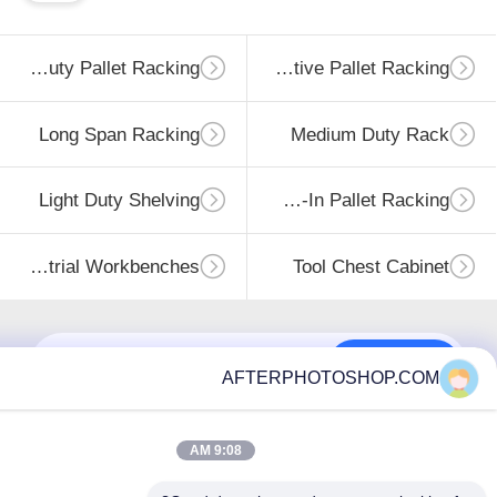
Heavy Duty Pallet Racking
Selective Pallet Racking
Long Span Racking
Medium Duty Ra
Light Duty Shelving
Drive-In Pallet Racking
Industrial Workbenches
Tool Chest Cabi
اشتراک
AFTERPHOTOSHOP.CO
9:08 AM