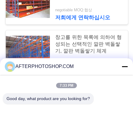
트
negotiable MOQ:협상
맵
저희에게 연락하십시오
PRIVACY
창고를 위한 목록에 의하여 형
POLICY
성되는 선택적인 깔판 벽돌쌓
기, 깔판 벽돌쌓기 체계
negotiable MOQ:10 단위
AFTERPHOTOSHOP.COM
저희에게 연락하십시오
7:33 PM
모든
Good day, what product are you looking for?
깔판 벽돌쌓기
선택적 팔레트 건드리
긴 경간 벽돌쌓기
중간 의무 선반