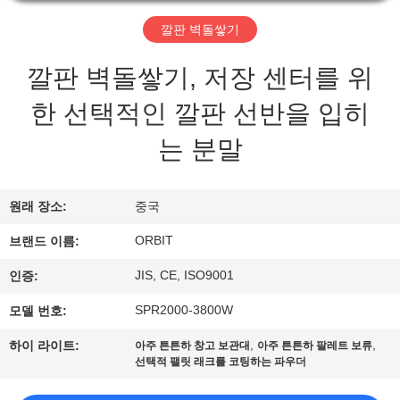
소
개
깔판 벽돌쌓기
깔판 벽돌쌓기, 저장 센터를 위
공
한 선택적인 깔판 선반을 입히
장
는 분말
투
어
원래 장소:
중국
ORBIT
브랜드 이름:
품
JIS, CE, ISO9001
인증:
질
SPR2000-3800W
모델 번호:
관
,
,
하이 라이트:
아주 튼튼하 창고 보관대
아주 튼튼하 팔레트 보류
선택적 팰릿 래크를 코팅하는 파우더
리