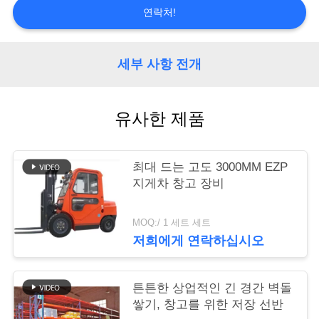
연락처!
연
락
세부 사항 전개
처
유사한 제품
견
적
최대 드는 고도 3000MM EZP
지게차 창고 장비
요
청
MOQ:/ 1 세트 세트
저희에게 연락하십시오
사
튼튼한 상업적인 긴 경간 벽돌
이
쌓기, 창고를 위한 저장 선반