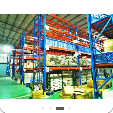
2026
China
Pallet
Racking
Online
Market.
All
Rights
홈
Reserved.
Developed
by
ECER
제
품
소
개
회
사