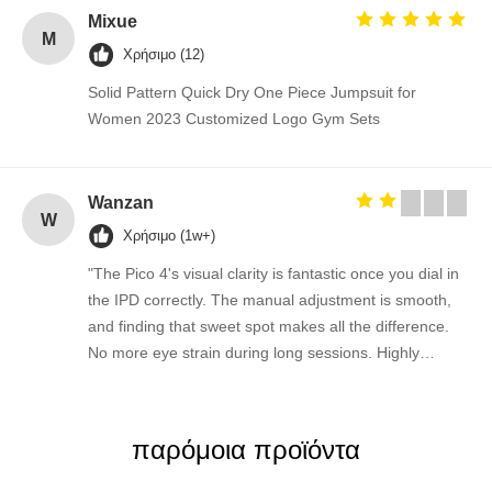
Mixue
M
Χρήσιμο (12)
Solid Pattern Quick Dry One Piece Jumpsuit for
Women 2023 Customized Logo Gym Sets
Wanzan
W
Χρήσιμο (1w+)
"The Pico 4's visual clarity is fantastic once you dial in
the IPD correctly. The manual adjustment is smooth,
and finding that sweet spot makes all the difference.
No more eye strain during long sessions. Highly
recommend taking the time to set it up properly!""The
Pico 4's visual clarity is fantastic once you dial in the
IPD correctly. The manual adjustment is smooth, and
παρόμοια προϊόντα
finding that sweet spot makes all the difference. No
more eye strain during long sessions. Highly