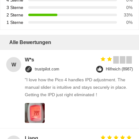
4 Sterne
0%
3 Sterne
0%
2 Sterne
33%
1 Sterne
0%
Alle Bewertungen
W*s
W
trustpilot.com
Hilfreich (8987)
"I love how the Pico 4 handles IPD adjustment. The
manual slider is intuitive and stays securely in place.
Getting the IPD just right eliminated！
Liang