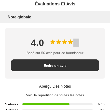
Évaluations Et Avis
DE
SOUMISSION
Note globale
PLAN
4.0
DU
Basé sur 50 avis pour ce fournisseur
SITE
Écrire un avis
PRIVACY
POLICY
Aperçu Des Notes
Voici la répartition de toutes les notes
5 étoiles
67%