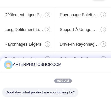
Défilement Ligne Par Ligne Résistant De Palette
Rayonnage Palette Sélective
Long Défilement Ligne Par Ligne D'envergure
Support À Usage Moyen
Rayonnages Légers
Drive-In Rayonnage À Palettes
Établis Industriels
Coffret De Coffre D'outil
AFTERPHOTOSHOP.COM
9:02 AM
Souscrivez
Good day, what product are you looking for?