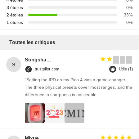
4 étoiles
0%
3 étoiles
0%
2 étoiles
33%
1 étoiles
0%
Toutes les critiques
Songshang
S
trustpilot.com
Utile (1)
"Setting the IPD on my Pico 4 was a game-changer!
The three physical presets cover most ranges, and the
difference in sharpness is noticeable.
Mixue