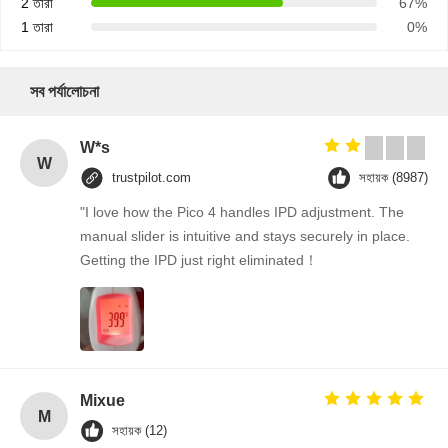
2 তারা
67%
1 তারা
0%
সব পর্যালোচনা
W*s
W
trustpilot.com
সহায়ক (8987)
"I love how the Pico 4 handles IPD adjustment. The
manual slider is intuitive and stays securely in place.
Getting the IPD just right eliminated！
Mixue
M
সহায়ক (12)