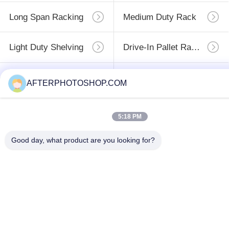
finding that sweet spot makes all the difference. No
Long Span Racking
Medium Duty Rack
more eye strain during long sessions. Highly
recommend taking the time to set it up properly!""The
Light Duty Shelving
Drive-In Pallet Racking
Pico 4's visual clarity is fantastic once you dial in the
IPD correctly. The manual adjustment is smooth, and
finding that sweet spot makes all the difference. No
Industrial Workbenches
Tool Chest Cabinet
AFTERPHOTOSHOP.COM
more eye strain during long sessions. Highly r
5:18 PM
সাবস্ক্রাইব
Good day, what product are you looking for?