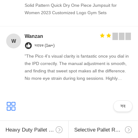
Solid Pattern Quick Dry One Piece Jumpsuit for
Women 2023 Customized Logo Gym Sets
Wanzan
W
সহায়ক (1w+)
"The Pico 4's visual clarity is fantastic once you dial in
the IPD correctly. The manual adjustment is smooth,
and finding that sweet spot makes all the difference.
No more eye strain during long sessions. Highly
recommend taking the time to set it up properly!""The
Pico 4's visual clarity is fantastic once you dial in the
IPD correctly. The manual adjustment is smooth, and
সব
finding that sweet spot makes all the difference. No
more eye strain during long sessions. Highly
recommend taking the time to set it up properly!""The
Heavy Duty Pallet Racking
Selective Pallet Racking
Pico 4's visual clarity is fantastic once you dial in the
IPD correctly. The manual adjustment is smooth, and