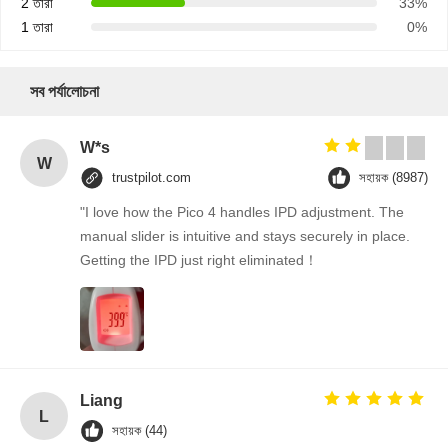
2 তারা
33%
1 তারা
0%
সব পর্যালোচনা
W*s
W
trustpilot.com
সহায়ক (8987)
"I love how the Pico 4 handles IPD adjustment. The
manual slider is intuitive and stays securely in place.
Getting the IPD just right eliminated！
Liang
L
সহায়ক (44)