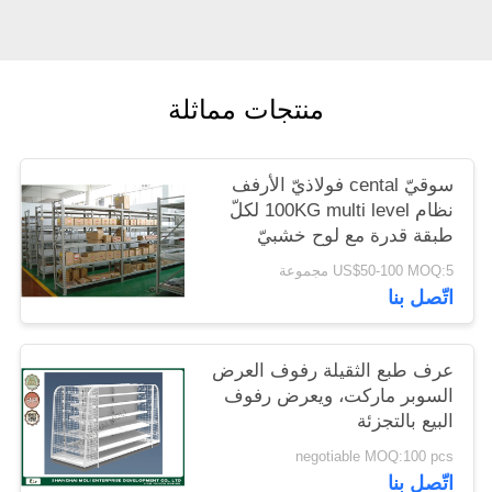
منتجات مماثلة
سوقيّ cental فولاذيّ الأرفف
نظام 100KG multi level لكلّ
طبقة قدرة مع لوح خشبيّ
US$50-100 MOQ:5 مجموعة
اتّصل بنا
عرف طبع الثقيلة رفوف العرض
السوبر ماركت، ويعرض رفوف
البيع بالتجزئة
negotiable MOQ:100 pcs
اتّصل بنا