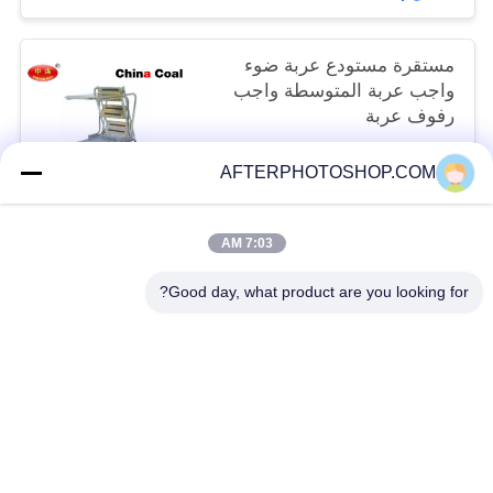
مستقرة مستودع عربة ضوء
واجب عربة المتوسطة واجب
رفوف عربة
negotiable MOQ:1
AFTERPHOTOSHOP.COM
اتّصل بنا
7:03 AM
فئات شعبية
جميع
Good day, what product are you looking for?
انتقائية البليت
الثقيلة واجب البليت الاجهاد
متوسّط واجب رسم منصب جريدة مسنّنة
طويل العمر الاجهاد
سيارة في البليت
ترفيف Light Duty